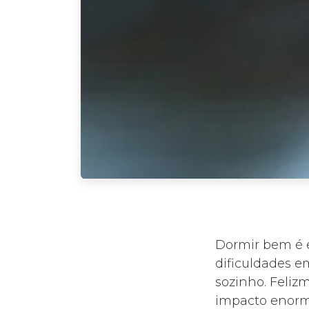
Dormir bem é e
dificuldades e
sozinho. Feli
impacto enorme