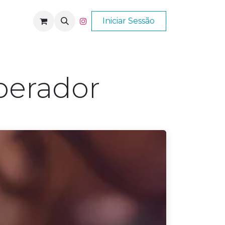
Nós
Ajuda
Iniciar Sessão
perador