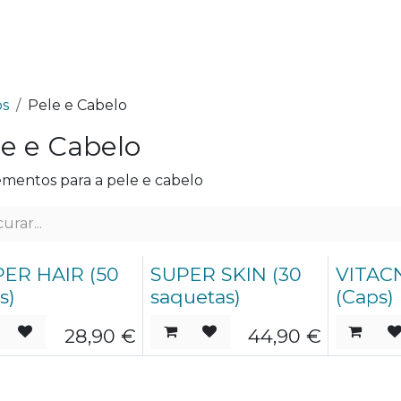
utos
Fórmulas Avançadas
Ciência
Sobre 
os
Pele e Cabelo
le e Cabelo
mentos para a pele e cabelo
ER HAIR (50
SUPER SKIN (30
VITAC
s)
saquetas)
(Caps)
28,90
€
44,90
€