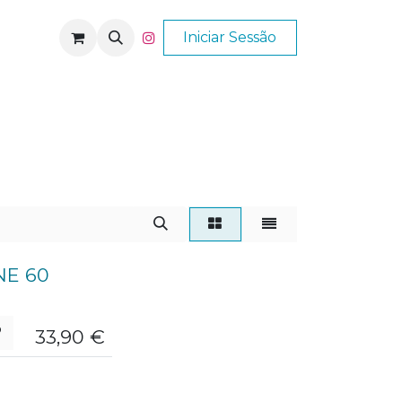
Nós
Ajuda
Iniciar Sessão
NE 60
33,90
€