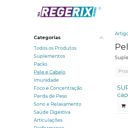
Skip to Content
Prod
Artig
Categorias
Pe
Todos os Produtos
Suplementos
Suple
Packs
Pele e Cabelo
Imunidade
SUP
Foco e Concentração
cap
Perda de Peso
Sono e Relaxamento
Saúde Digestiva
Articulações