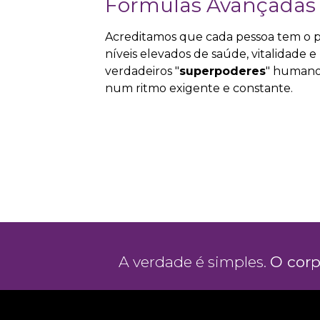
Fórmulas Avançadas
Acreditamos que cada pessoa tem o p
níveis elevados de saúde, vitalidade 
verdadeiros "
superpoderes
" humano
num ritmo exigente e constante.
A verdade é simples.
O corp