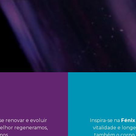
se renovar e evoluir
Inspira-se na
Féni
elhor regeneramos,
vitalidade e long
mos.
também o corpo 