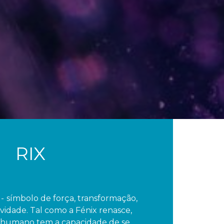
RIX
x
-
símbolo de força, transformação,
evidade. Tal como a Fénix renasce,
humano tem a capacidade de se