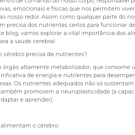
centro de comando do nosso corpo, responsável p
ivas, emocionais e físicas que nos permitem viver 
 nosso redor. Assim como qualquer parte do nos
 precisa dos nutrientes certos para funcionar d
te blog, vamos explorar a vital importância dos al
ra a saúde cerebral.
o cérebro precisa de nutrientes?
m órgão altamente metabolizador, que consome
nificativa de energia e nutrientes para desempe
exas. Os nutrientes adequados não só sustentam
 também promovem a neuroplasticidade (a capac
adaptar e aprender).
 alimentam o cérebro: