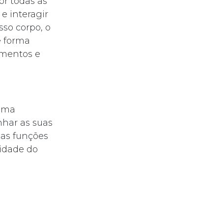
or todas as
e interagir
so corpo, o
e forma
imentos e
 uma
nhar as suas
 as funções
idade do