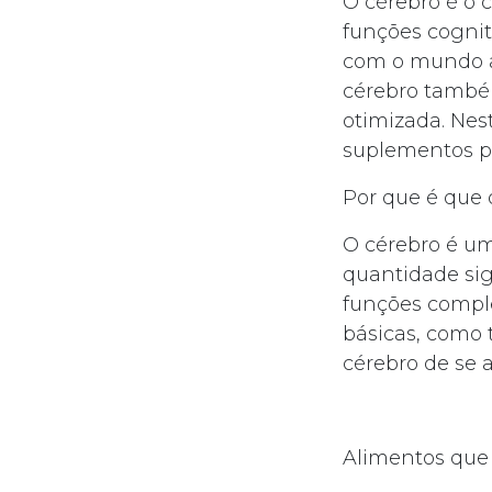
O cérebro é o 
funções cognit
com o mundo ao
cérebro também
otimizada. Nes
suplementos pa
Por que é que 
O cérebro é u
quantidade sig
funções compl
básicas, como
cérebro de se 
Alimentos que