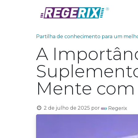
Skip to Content
Prod
Partilha de conhecimento para um me
A Importânc
Suplementos
Mente com
2 de julho de 2025
por
Regerix