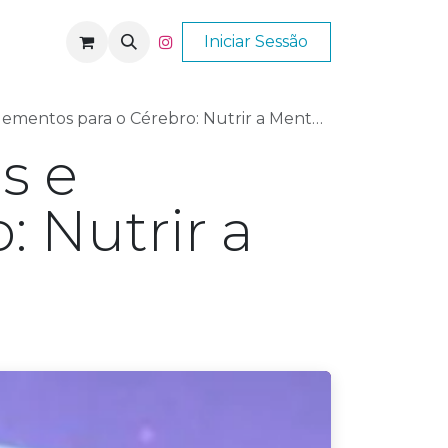
Nós
Ajuda
Iniciar Sessão
os para o Cérebro: Nutrir a Mente com REGERIX
s e
 Nutrir a