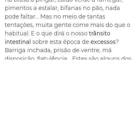
pimentos a estalar, bifanas no pão, nada
pode faltar… Mas no meio de tantas
tentações, muita gente come mais do que o
habitual. E o que dirá o nosso
trânsito
intestinal
sobre esta época de
excessos
?
Barriga inchada, prisão de ventre, má
disposição, flatulência… Estes são alguns dos
sintomas mais comuns aos quais devemos
sempre prestar atenção.
Para ajudar a prevenir ou tratar
este
desequilíbrio intestinal
,
os
probióticos
são uma ótima solução. A
sugestão da
REGERIX
é o poderoso
POWER
BIOTIC
. Este é um suplemento que te irá
ajudar a fornecer as
vitaminas, minerais
e
outros elementos nutricionais necessários