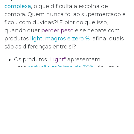
complexa
, o que dificulta a escolha de
compra. Quem nunca foi ao supermercado e
ficou com dúvidas?! E pior do que isso,
quando quer
perder peso
e se debate com
produtos
light, magros e zero %
...afinal quais
são as diferenças entre si?
Os produtos
"
Light
"
apresentam
uma
redução mínima de 30%
, de um ou
mais nutrientes, em comparação com o
produto “original”. Isto faz com que possa
existir uma redução calórica.
Os produtos
"
Magros
"
apresentam
um
baixo teor de gordura
, ou seja, quando
tem menos de 3g de gordura por cada
100g ou menos de 1,5g de gordura por