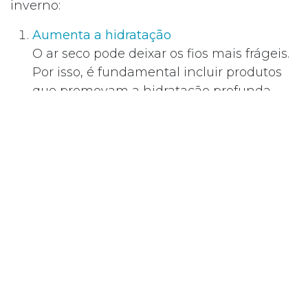
inverno:
Aumenta a hidratação
O ar seco pode deixar os fios mais frágeis.
Por isso, é fundamental incluir produtos
que promovam a hidratação profunda,
como máscaras nutritivas ou óleos
capilares.
Não evites lavar o cabelo
Muitas pessoas reduzem a frequência das
lavagens no inverno, mas isso pode
provocar o acúmulo de oleosidade, suor e
células mortas no couro cabeludo. Lavar o
cabelo regularmente (sem exageros)
ajuda a manter o couro cabeludo
saudável e livre de impurezas.
Evita a água muito quente