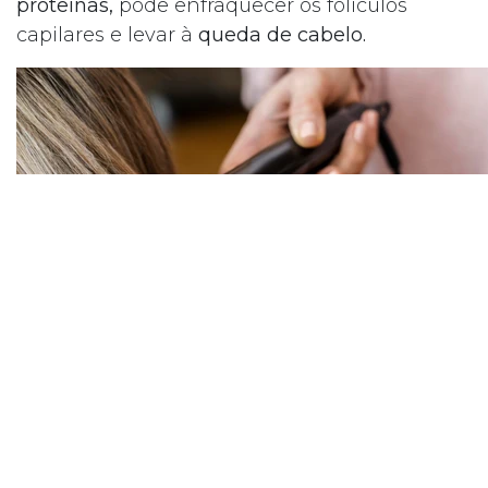
proteínas,
pode enfraquecer os folículos
capilares e levar à
queda de cabelo.
Danos Ambientais:
Exposição excessiva
ao
sol, poluição
e produtos químicos