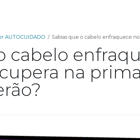
utos
Fórmulas Avançadas
Ciência
Sobre 
lhor AUTOCUIDADO
Sabias que o cabelo enfraquece no inverno
o cabelo enfraq
ecupera na prima
erão?