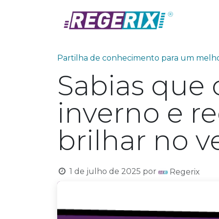
Skip to Content
Prod
Partilha de conhecimento para um me
Sabias que 
inverno e r
brilhar no v
1 de julho de 2025
por
Regerix