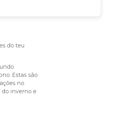
es do teu
gundo
ono. Estas são
rações no
s do inverno e
se um conjunto
olar que podem
le nesta