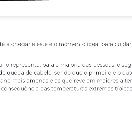
tá a chegar e este é o momento ideal para cuidar
ano representa, para a maioria das pessoas, o se
de queda de cabelo
, sendo que o primeiro é o out
 ano mais amenas e as que revelam maiores alte
ar, consequência das temperaturas extremas típica
à medida que os dias ficam mais longos, produz-
hormonais relacionadas com a alteração da luz s
ualidade de cabelo. Por isso, é essencial cuidar de