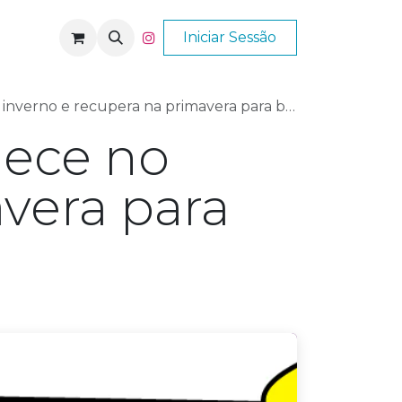
Nós
Ajuda
Iniciar Sessão
 e recupera na primavera para brilhar no verão?
uece no
vera para