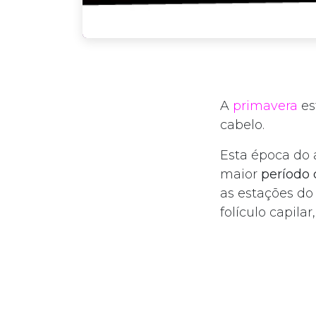
A
primavera
es
cabelo.
Esta época do 
maior
período 
as estações do
folículo capil
do verão.
Na primavera, 
de alterações 
influenciar a q