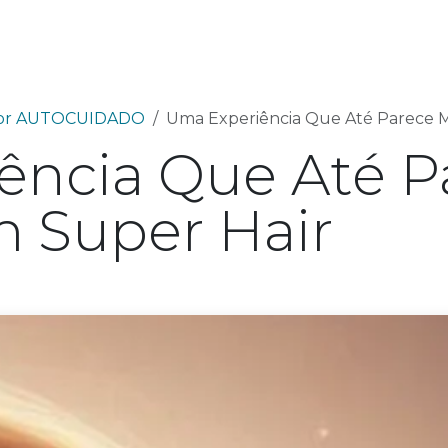
utos
Fórmulas Avançadas
Ciência
Sobre 
lhor AUTOCUIDADO
Uma Experiência Que Até Parece M
ência Que Até P
m Super Hair