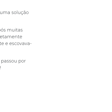
 uma solução
pós muitas
pletamente
te e escovava-
l passou por
!