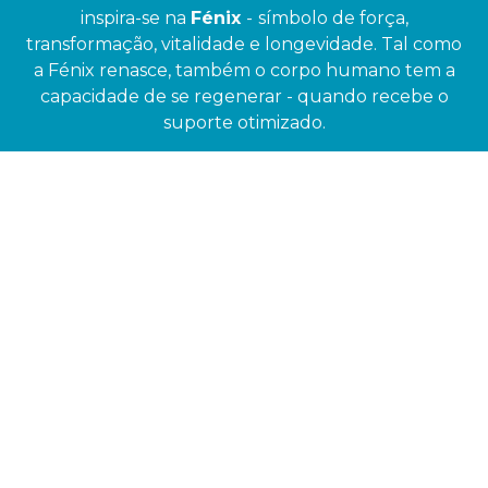
inspira-se na
Fénix
-
símbolo de força,
transformação, vitalidade e longevidade. Tal como
a Fénix renasce, também o corpo humano tem a
capacidade de se regenerar - quando recebe o
suporte otimizado.
Todas as histórias começam com um
momento
.
Eram 7h da manhã. O sol nascia e anunciava um dia
quente de verão. Nuno Mendes,
CVO do Grupo
Sáude Nuno Mendes
, consumidor habitual de
suplementação, seguia com a sua rotina. Café, ovos,