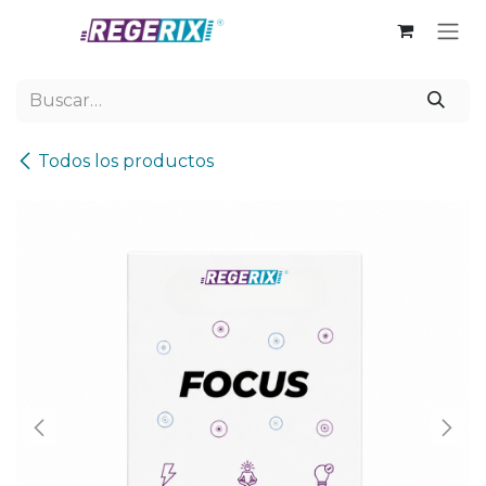
Ir al contenido
Todos los productos