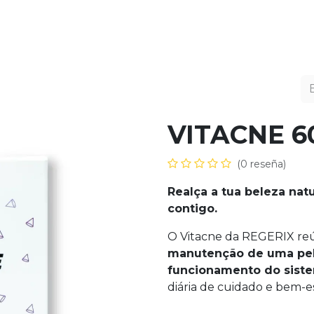
utos
Fórmulas Avançadas
Ciência
Sobre 
)
VITACNE 60
(0 reseña)
Realça a tua beleza nat
contigo.
O Vitacne da REGERIX reú
manutenção de uma pe
funcionamento do siste
diária de cuidado e bem-es