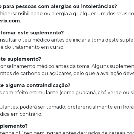
para pessoas com alergias ou intolerâncias?
persensibilidade ou alergia a qualquer um dos seus con
rix.com
.
 tomar este suplemento?
onsultar o teu médico antes de iniciar a toma deste su
a e do tratamento em curso.
este suplemento?
conselhamento médico antes da toma. Alguns suplemento
atos de carbono ou açúcares, pelo que a avaliação deve 
ste alguma contraindicação?
s com efeito estimulante (como guaraná, chá verde ou s
ulantes, poderá ser tomado, preferencialmente em horá
dica em contrário.
suplemento?
enha glúten nem ingredientes derivados de cereais co