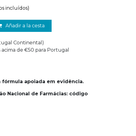
os incluídos)
Añadir a la cesta
rtugal Continental)
is acima de €50 para Portugal
 fórmula apoiada em evidência.
ão Nacional de Farmácias: código