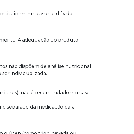
stituintes. Em caso de dúvida,
plemento. A adequação do produto
s não dispõem de análise nutricional
ser individualizada.
imilares), não é recomendado em caso
rio separado da medicação para
m glúten (como trigo, cevada ou