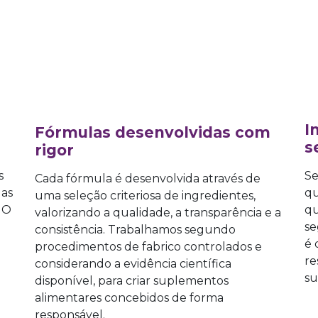
I
​Fórmulas dese
nvolvidas com
s
rigor
s
Se
Cada fórmula é desenvolvida através de
das
qu
uma seleção criteriosa de ingredientes,
 O
qu
valorizando a qualidade, a transparência e a
se
consistência. Trabalhamos segundo
é 
procedimentos de fabrico controlados e
re
considerando a evidência científica
su
disponível, para criar suplementos
alimentares concebidos de forma
responsável.