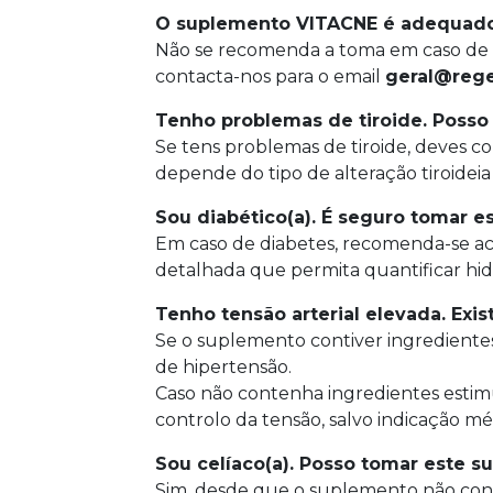
O suplemento VITACNE é adequado 
Não se recomenda a toma em caso de hi
contacta-nos para o email
geral@rege
Tenho problemas de tiroide. Posso
Se tens problemas de tiroide, deves c
depende do tipo de alteração tiroidei
Sou diabético(a). É seguro tomar 
Em caso de diabetes, recomenda-se a
detalhada que permita quantificar hidr
Tenho tensão arterial elevada. Exi
Se o suplemento contiver ingrediente
de hipertensão.
Caso não contenha ingredientes estim
controlo da tensão, salvo indicação mé
Sou celíaco(a). Posso tomar este 
Sim, desde que o suplemento não cont