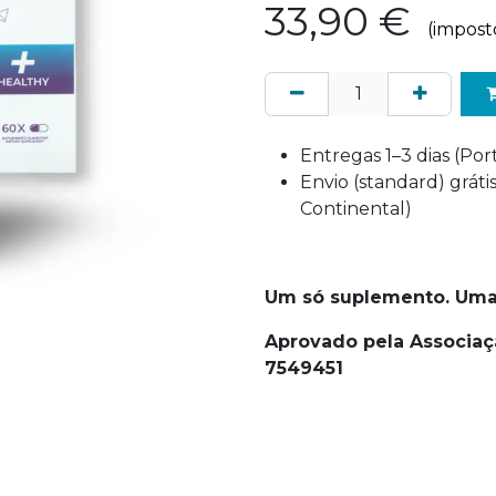
33,90
€
(impost
Entregas 1–3 dias (Po
Envio (standard) grát
Continental)
Um só suplemento. Uma
Aprovado pela Associaç
7549451