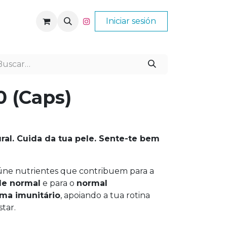
Nós
Ajuda
Iniciar sesión
 (Caps)
ural. Cuida da tua pele. Sente-te bem
ne nutrientes que contribuem para a
le normal
e para o
normal
ma imunitário
, apoiando a tua rotina
tar.