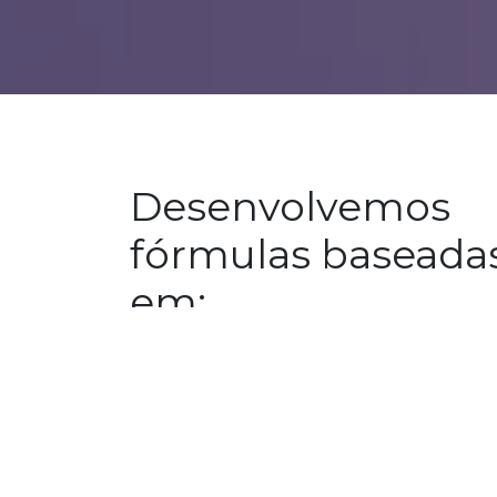
Desenvolvemos
fórmulas baseada
em:
Ciência impulsionada pela humanização.