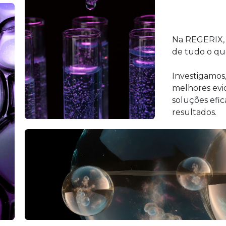
Na REGERIX, 
de tudo o qu
Investigamos,
melhores evid
soluções efic
resultados.