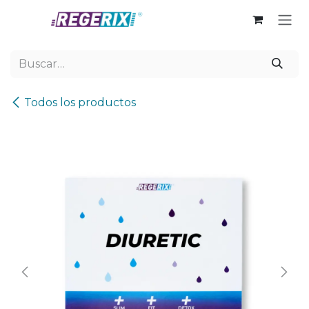
Ir al contenido
Todos los productos