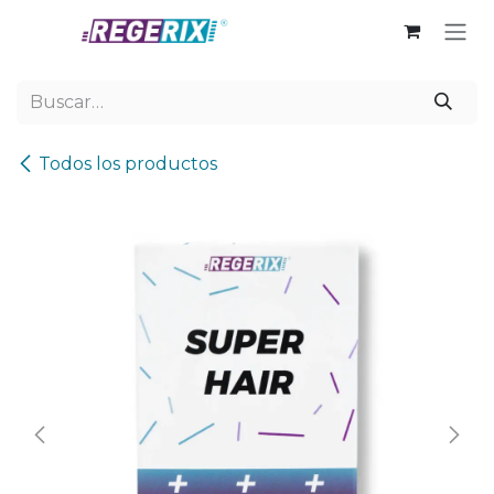
Ir al contenido
Todos los productos