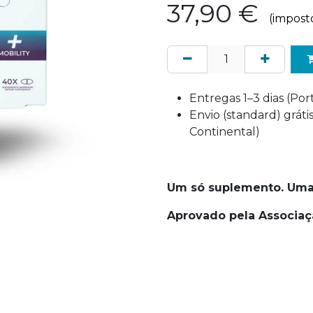
37,90
€
(impost
Entregas 1–3 dias (Po
Envio (standard) grát
Continental)
Um só suplemento. Uma
Aprovado pela Associaç