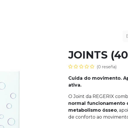
utos
Fórmulas Avançadas
Ciência
Sobre 
JOINTS (40
(0 reseña)
Cuida do movimento. Ap
ativa.
O Joint da REGERIX combi
normal funcionamento d
metabolismo ósseo
, ap
de conforto ao movimento