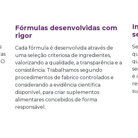
I
​Fórmulas dese
nvolvidas com
s
rigor
s
Se
Cada fórmula é desenvolvida através de
das
qu
uma seleção criteriosa de ingredientes,
 O
qu
valorizando a qualidade, a transparência e a
se
consistência. Trabalhamos segundo
é 
procedimentos de fabrico controlados e
re
considerando a evidência científica
su
disponível, para criar suplementos
alimentares concebidos de forma
responsável.