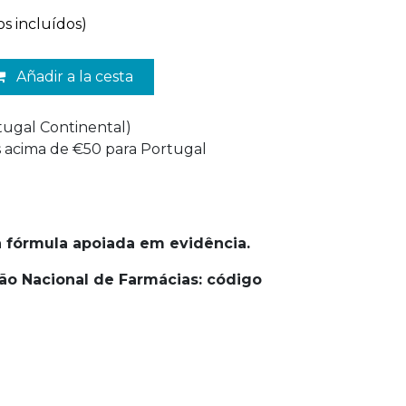
os incluídos)
Añadir a la cesta
rtugal Continental)
is acima de €50 para Portugal
 fórmula apoiada em evidência.
ão Nacional de Farmácias: código