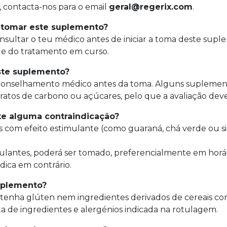
, contacta-nos para o email
geral@regerix.com
.
 tomar este suplemento?
onsultar o teu médico antes de iniciar a toma deste su
a e do tratamento em curso.
este suplemento?
conselhamento médico antes da toma. Alguns suplemento
atos de carbono ou açúcares, pelo que a avaliação deve 
ste alguma contraindicação?
s com efeito estimulante (como guaraná, chá verde ou s
ulantes, poderá ser tomado, preferencialmente em horá
dica em contrário.
suplemento?
enha glúten nem ingredientes derivados de cereais co
ta de ingredientes e alergénios indicada na rotulagem.