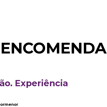
utos
Fórmulas Avançadas
Ciência
Sobre 
ENCOMENDA
ão. Experiência
pormenor
.